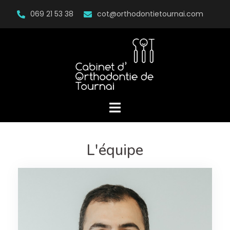
069 21 53 38
cot@orthodontietournai.com
L'équipe