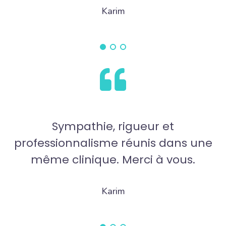
Karim
ympathie, rigueur et
Une équipe d
onnalisme réunis dans une
un cabinet 
clinique. Merci à vous.
colla
Karim