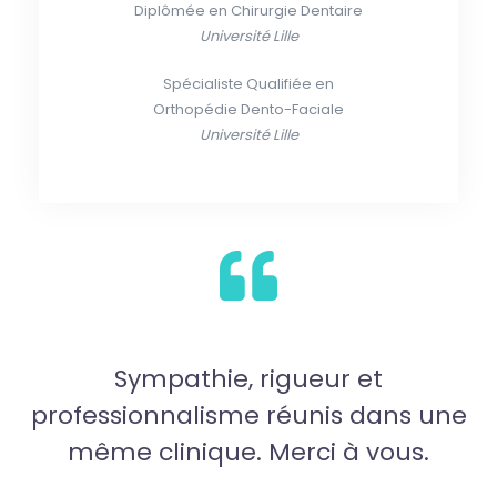
Diplômée en Chirurgie Dentaire
Université Lille
Spécialiste Qualifiée en
Orthopédie Dento-Faciale
Université Lille
pathie, rigueur et
Une équipe de
nnalisme réunis dans une
un cabinet au
inique. Merci à vous.
collabo